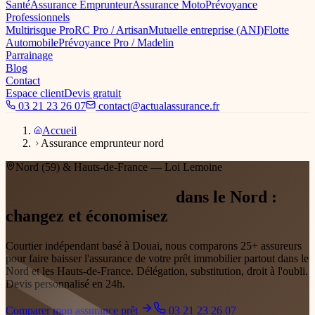
Santé
Assurance Emprunteur
Assurance Moto
Prévoyance
Professionnels
Multirisque Pro
RC Pro / Artisan
Mutuelle entreprise (ANI)
Flotte
Automobile
Prévoyance Pro / Madelin
Parrainage
Blog
Contact
Espace client
Devis gratuit
03 21 23 26 07
contact@actualassurance.fr
Accueil
Assurance emprunteur nord
Nord (59) & Hauts-de-France — Loi Lemoine
Assurance emprunteur
dans le Nord :
changez et économisez
Courtier indépendant basé à Douai, nous comparons 25+ assureurs
pour faire baisser l'assurance de votre prêt immobilier partout dans le
Nord et les Hauts-de-France. Délégation, substitution, droit à l'oubli.
Devis personnalisé en 24h.
Comparer mon assurance prêt
03 21 23 26 07