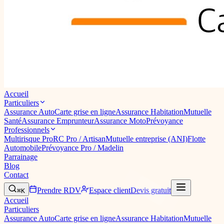
Accueil
Particuliers
Assurance Auto
Carte grise en ligne
Assurance Habitation
Mutuelle
Santé
Assurance Emprunteur
Assurance Moto
Prévoyance
Professionnels
Multirisque Pro
RC Pro / Artisan
Mutuelle entreprise (ANI)
Flotte
Automobile
Prévoyance Pro / Madelin
Parrainage
Blog
Contact
Prendre RDV
Espace client
Devis gratuit
⌘K
Accueil
Particuliers
Assurance Auto
Carte grise en ligne
Assurance Habitation
Mutuelle